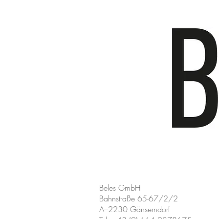
Beles GmbH
Bahnstraße 65-67/2/2
A–2230 Gänserndorf