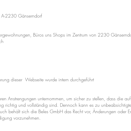
, A-2230 Gänserndorf
orgewohnungen, Büros uns Shops im Zentrum von 2230 Gänserndo
ch
ung dieser Webseite wurde intern durchgeführt
en Anstrengungen unternommen, um sicher zu stellen, dass die auf 
llung richtig und vollständig sind. Dennoch kann es zu unbeabsichti
 Auch behält sich die Beles GmbH das Recht vor, Änderungen oder Er
ndigung vorzunehmen.