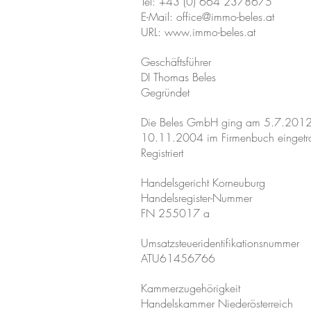
Tel: +43 (0) 664 2378675
E-Mail:
office@immo-beles.at
URL: www.immo-beles.at
Geschäftsführer
DI Thomas Beles
Gegründet
Die Beles GmbH ging am 5.7.2012 
10.11.2004 im Firmenbuch eingetr
Registriert
Handelsgericht Korneuburg
Handelsregister-Nummer
FN 255017 a
Umsatzsteueridentifikationsnummer
ATU61456766
K
ammerzugehörigkeit
Handelskammer Niederösterreich